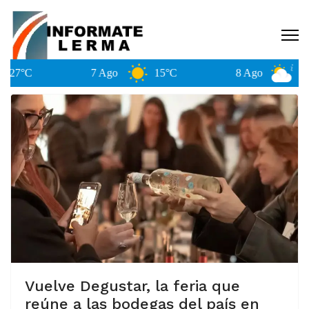
7 Ago
15°C
8 Ago
28°C
Vuelve Degustar, la feria que
reúne a las bodegas del país en