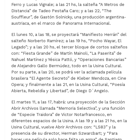
Ferro y Lucas Vignale; a las 21 hs, la salteña “A Metros de
Distancia” de Tadeo Pestaña Caro; y a las 22, “The
Souffleur”, de Gastón Solnicky, una producción argentina-
austriaca, en el marco de Panorama Internacional.
El lunes 10, a las 18, se proyectará “Manifiesto Herrán” del
salteño Norberto Ramírez; a las 19 hs, “Pocho Wayar, El
Legado”; y a las 20 hs, el tercer bloque de cortos salteños
con: “Fiesta Grande” de Martín Mainoli, “La Paserita” de
Nahuel Martínez y Yésica Pattó, y “Operaciones Bancarias”
de Alejandro Gallo Bermúdez, todo en la Usina Cultural.
Por su parte, a las 20, se podrá ver la aclamada película
brasilera “El Agente Secreto” de Kleber Mendoza, en Cine
Opera; y finalmente a las 21, en la Usina Cultural, “Poesía
Abierta, Rebeldía y Libertad”, de Diego D´Angelo.
El martes 11, a las 17, habrá: una proyección de la Sección
Abrir Archivos llamada “Memoria Selectiva”, y una función
de “Especie Traidora” de Victor Notarfrancesco, en
diferentes espacios de la Usina. A las 19 y a las 21 hs, en la
Usina Cultural, vuelve Abrir Archivos con: “LS83” y la
presencia de su director, Herman Szwarcbart; y “Para
hacer una película solo hace falta un arma”, de Santiago