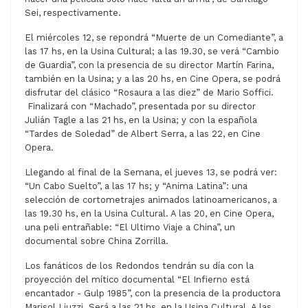
Sei, respectivamente.
El miércoles 12, se repondrá “Muerte de un Comediante”, a
las 17 hs, en la Usina Cultural; a las 19.30, se verá “Cambio
de Guardia”, con la presencia de su director Martín Farina,
también en la Usina; y a las 20 hs, en Cine Opera, se podrá
disfrutar del clásico “Rosaura a las diez” de Mario Soffici.
Finalizará con “Machado”, presentada por su director
Julián Tagle a las 21 hs, en la Usina; y con la española
“Tardes de Soledad” de Albert Serra, a las 22, en Cine
Opera.
Llegando al final de la Semana, el jueves 13, se podrá ver:
“Un Cabo Suelto”, a las 17 hs; y “Anima Latina”: una
selección de cortometrajes animados latinoamericanos, a
las 19.30 hs, en la Usina Cultural. A las 20, en Cine Opera,
una peli entrañable: “El Ultimo Viaje a China”, un
documental sobre China Zorrilla.
Los fanáticos de los Redondos tendrán su día con la
proyección del mítico documental “El Infierno está
encantador - Gulp 1985”, con la presencia de la productora
Marisol Liuzzi. Será a las 21 hs, en la Usina Cultural. A las