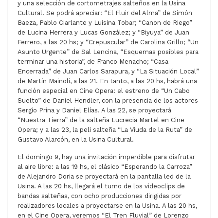
y una selección de cortometrajes salteños en la Usina
Cultural. Se podrá apreciar: “El Fluir del Alma” de Simón
Baeza, Pablo Ciarlante y Luisina Tobar; “Canon de Riego”
de Lucina Herrera y Lucas González; y “Biyuya” de Juan
Ferrero, a las 20 hs; y “Crepuscular” de Carolina Grillo; “Un
Asunto Urgente” de Sal Lencina, “Esquemas posibles para
terminar una historia”, de Franco Menacho; “Casa
Encerrada” de Juan Carlos Sarapura, y “La Situación Local”
de Martín Mainoli, a las 21. En tanto, a las 20 hs, habrá una
función especial en Cine Opera: el estreno de “Un Cabo
Suelto” de Daniel Hendler, con la presencia de los actores
Sergio Prina y Daniel Elías. A las 22, se proyectará
“Nuestra Tierra” de la salteña Lucrecia Martel en Cine
Opera; y a las 23, la peli salteña “La Viuda de la Ruta” de
Gustavo Alarcón, en la Usina Cultural.
El domingo 9, hay una invitación imperdible para disfrutar
al aire libre: a las 19 hs, el clásico “Esperando la Carroza”
de Alejandro Doria se proyectará en la pantalla led de la
Usina. A las 20 hs, llegará el turno de los videoclips de
bandas salteñas, con ocho producciones dirigidas por
realizadores locales a proyectarse en la Usina. A las 20 hs,
en el Cine Opera, veremos “El Tren Fluvial” de Lorenzo