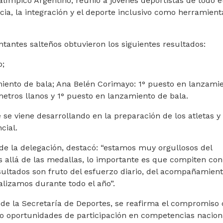
límpico Argentino, reunió a jóvenes deportistas de todo e
a, la integración y el deporte inclusivo como herramient
ntantes salteños obtuvieron los siguientes resultados:
o;
iento de bala; Ana Belén Corimayo: 1° puesto en lanzami
metros llanos y 1° puesto en lanzamiento de bala.
e se viene desarrollando en la preparación de los atletas y 
cial.
 de la delegación, destacó: “estamos muy orgullosos del
 allá de las medallas, lo importante es que compiten con
sultados son fruto del esfuerzo diario, del acompañamien
ealizamos durante todo el año”.
s de la Secretaría de Deportes, se reafirma el compromiso 
o oportunidades de participación en competencias nacion