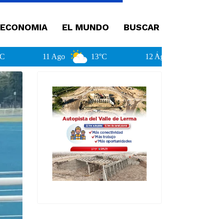
ECONOMIA
EL MUNDO
BUSCAR
11 Ago
13°C
12 Ago
12°C