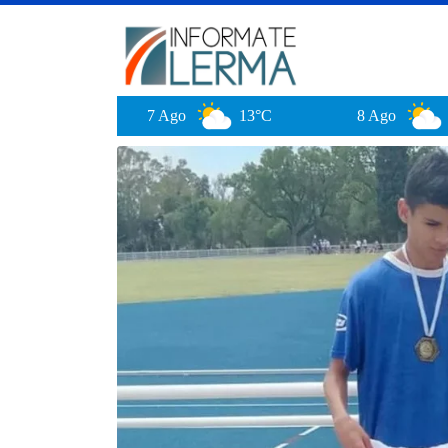
7 Ago
13°C
8 Ago
27°C