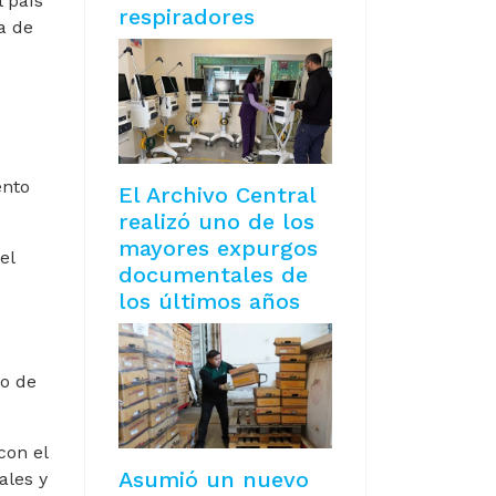
l país
respiradores
a de
ento
El Archivo Central
realizó uno de los
mayores expurgos
el
documentales de
los últimos años
to de
con el
Asumió un nuevo
ales y